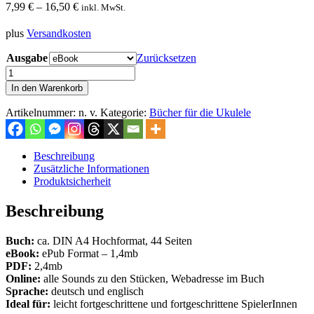
7,99
€
–
16,50
€
inkl. MwSt.
plus
Versandkosten
Ausgabe
Zurücksetzen
Play
Ukulele
In den Warenkorb
–
30
Artikelnummer:
n. v.
Kategorie:
Bücher für die Ukulele
Bearbeitungen
von
Liedern
Beschreibung
von
Zusätzliche Informationen
Stephen
Produktsicherheit
Foster
(
Beschreibung
inkl.
Sounds)
Menge
Buch:
ca. DIN A4 Hochformat, 44 Seiten
eBook:
ePub Format – 1,4mb
PDF:
2,4mb
Online:
alle Sounds zu den Stücken, Webadresse im Buch
Sprache:
deutsch und englisch
Ideal für:
leicht fortgeschrittene und fortgeschrittene SpielerInnen