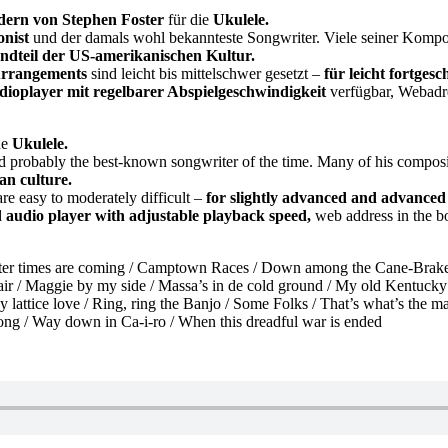
dern von Stephen Foster
für die
Ukulele.
nist
und der damals wohl bekannteste Songwriter. Viele seiner Kompos
andteil der US-amerikanischen Kultur.
rrangements
sind leicht bis mittelschwer gesetzt –
für leicht fortgesc
ioplayer mit regelbarer Abspielgeschwindigkeit
verfügbar, Webadr
he
Ukulele.
 probably the best-known songwriter of the time. Many of his composi
an culture.
re easy to moderately difficult –
for slightly advanced and advanced
d
audio player with adjustable playback speed,
web address in the b
etter times are coming / Camptown Races / Down among the Cane-Brakes
n hair / Maggie by my side / Massa’s in de cold ground / My old Kent
lattice love / Ring, ring the Banjo / Some Folks / That’s what’s the mat
ong / Way down in Ca-i-ro / When this dreadful war is ended