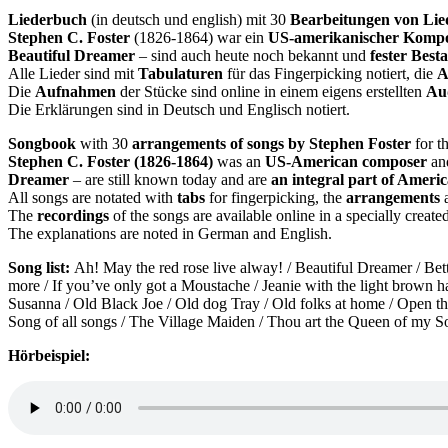
Liederbuch
(in deutsch und english) mit 30
Bearbeitungen von Lie
Stephen C. Foster
(1826-1864) war ein
US-amerikanischer Kompo
Beautiful Dreamer
– sind auch heute noch bekannt und
fester Best
Alle Lieder sind mit
Tabulaturen
für das Fingerpicking notiert, die
A
Die
Aufnahmen
der Stücke sind online in einem eigens erstellten
Aud
Die Erklärungen sind in Deutsch und Englisch notiert.
Songbook
with 30
arrangements of songs by Stephen Foster
for t
Stephen C. Foster (1826-1864)
was an
US-American composer
and
Dreamer
– are still known today and are
an integral part of Americ
All songs are notated with
tabs
for fingerpicking, the
arrangements
a
The
recordings
of the songs are available online in a specially create
The explanations are noted in German and English.
Song list:
Ah! May the red rose live alway! / Beautiful Dreamer / B
more / If you’ve only got a Moustache / Jeanie with the light brow
Susanna / Old Black Joe / Old dog Tray / Old folks at home / Open thy 
Song of all songs / The Village Maiden / Thou art the Queen of my S
Hörbeispiel: