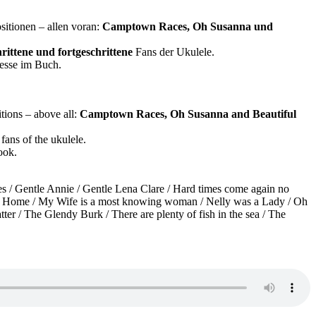
itionen – allen voran:
Camptown Races, Oh Susanna und
hrittene und fortgeschrittene
Fans der Ukulele.
esse im Buch.
tions – above all:
Camptown Races, Oh Susanna and Beautiful
fans of the ukulele.
ook.
 / Gentle Annie / Gentle Lena Clare / Hard times come again no
ucky Home / My Wife is a most knowing woman / Nelly was a Lady / Oh
ter / The Glendy Burk / There are plenty of fish in the sea / The