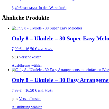
8,49
€
In den Warenkorb
inkl. MwSt.
Ähnliche Produkte
Only 8 – Ukulele – 30 Super Easy Melo
7,99
€
–
16,50
€
inkl. MwSt.
plus
Versandkosten
Dieses
Ausführung wählen
Produkt
weist
mehrere
Only 8 – Ukulele – 30 Easy Arrangeme
Varianten
auf.
7,99
€
–
16,50
€
inkl. MwSt.
Die
Optionen
plus
Versandkosten
können
auf
Dieses
Ausführung wählen
der