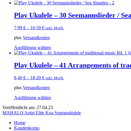
Produkt
Produktseite
weist
gewählt
mehrere
Play Ukulele – 30 Seemannslieder / Sea
werden
Varianten
auf.
7,99
€
–
16,50
€
inkl. MwSt.
Die
Optionen
plus
Versandkosten
können
auf
Dieses
Ausführung wählen
der
Produkt
Produktseite
weist
gewählt
mehrere
Play Ukulele – 41 Arrangements of trad
werden
Varianten
auf.
8,49
€
–
18,20
€
inkl. MwSt.
Die
Optionen
plus
Versandkosten
können
auf
Dieses
Ausführung wählen
der
Produkt
Produktseite
Veröffentlicht am: 27.04.23
weist
gewählt
Beitragsnavigation
MAHALO Artist Elite Koa Sopranukulele
mehrere
werden
Varianten
Home
auf.
Kundenkonto
Die