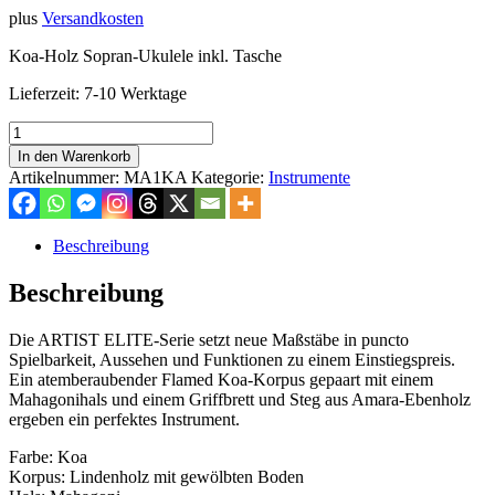
plus
Versandkosten
Koa-Holz Sopran-Ukulele inkl. Tasche
Lieferzeit:
7-10 Werktage
MAHALO
Artist
In den Warenkorb
Elite
Artikelnummer:
MA1KA
Kategorie:
Instrumente
Koa
Sopranukulele
Menge
Beschreibung
Beschreibung
Die ARTIST ELITE-Serie setzt neue Maßstäbe in puncto
Spielbarkeit, Aussehen und Funktionen zu einem Einstiegspreis.
Ein atemberaubender Flamed Koa-Korpus gepaart mit einem
Mahagonihals und einem Griffbrett und Steg aus Amara-Ebenholz
ergeben ein perfektes Instrument.
Farbe: Koa
Korpus: Lindenholz mit gewölbten Boden