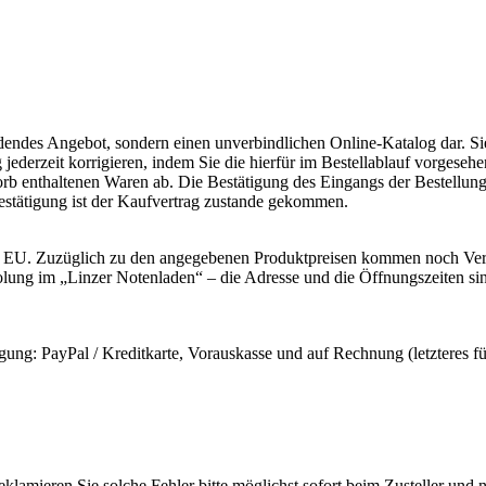
indendes Angebot, sondern einen unverbindlichen Online-Katalog dar. 
jederzeit korrigieren, indem Sie die hierfür im Bestellablauf vorgeseh
korb enthaltenen Waren ab. Die Bestätigung des Eingangs der Bestellun
estätigung ist der Kaufvertrag zustande gekommen.
er EU. Zuzüglich zu den angegebenen Produktpreisen kommen noch Vers
lung im „Linzer Notenladen“ – die Adresse und die Öffnungszeiten sin
gung: PayPal / Kreditkarte, Vorauskasse und auf Rechnung (letzteres 
eklamieren Sie solche Fehler bitte möglichst sofort beim Zusteller un