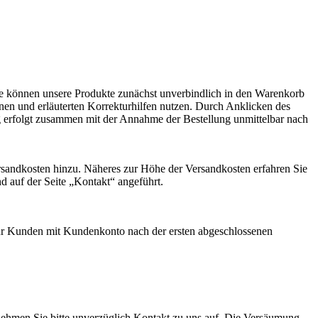
Sie können unsere Produkte zunächst unverbindlich in den Warenkorb
enen und erläuterten Korrekturhilfen nutzen. Durch Anklicken des
g erfolgt zusammen mit der Annahme der Bestellung unmittelbar nach
andkosten hinzu. Näheres zur Höhe der Versandkosten erfahren Sie
d auf der Seite „Kontakt“ angeführt.
für Kunden mit Kundenkonto nach der ersten abgeschlossenen
d nehmen Sie bitte unverzüglich Kontakt zu uns auf. Die Versäumung