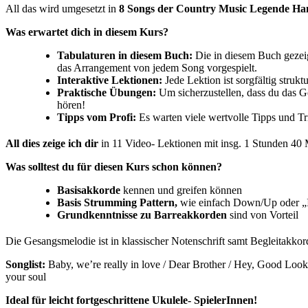
All das wird umgesetzt in
8 Songs der Country Music Legende Hank
Was erwartet dich in diesem Kurs?
Tabulaturen in diesem Buch:
Die in diesem Buch gezei
das Arrangement von jedem Song vorgespielt.
Interaktive Lektionen:
Jede Lektion ist sorgfältig struk
Praktische Übungen:
Um sicherzustellen, dass du das G
hören!
Tipps vom Profi:
Es warten viele wertvolle Tipps und Tr
All dies zeige ich dir
in 11 Video- Lektionen mit insg. 1 Stunden 40 M
Was solltest du für diesen Kurs schon können?
Basisakkorde
kennen und greifen können
Basis Strumming Pattern,
wie einfach Down/Up oder „
Grundkenntnisse zu Barreakkorden
sind von Vorteil
Die Gesangsmelodie ist in klassischer Notenschrift samt Begleitakkor
Songlist:
Baby, we’re really in love / Dear Brother / Hey, Good Lookin‘
your soul
Ideal für leicht fortgeschrittene Ukulele- SpielerInnen!