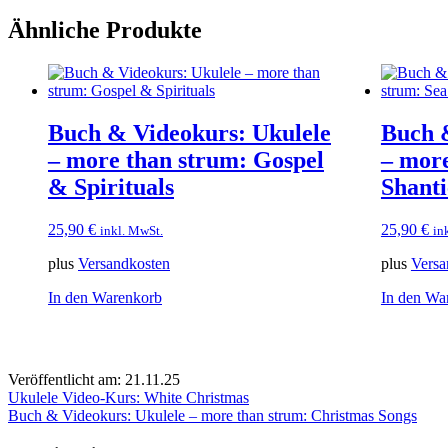
Ähnliche Produkte
Buch & Videokurs: Ukulele
Buch 
– more than strum: Gospel
– more
& Spirituals
Shanti
25,90
€
25,90
€
inkl. MwSt.
in
plus
Versandkosten
plus
Versa
In den Warenkorb
In den Wa
Veröffentlicht am: 21.11.25
Beitragsnavigation
Ukulele Video-Kurs: White Christmas
Buch & Videokurs: Ukulele – more than strum: Christmas Songs