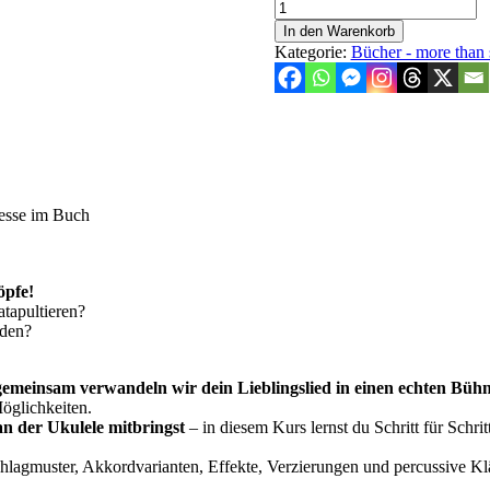
Buch
&
In den Warenkorb
Videokurs:
Kategorie:
Bücher - more than
Ukulele
–
more
than
strum:
Hank
Williams
Menge
resse im Buch
öpfe!
atapultieren?
rden?
gemeinsam verwandeln wir dein Lieblingslied in einen echten Bühn
Möglichkeiten.
 an der Ukulele mitbringst
– in diesem Kurs lernst du Schritt für Schri
hlagmuster, Akkordvarianten, Effekte, Verzierungen und percussive Klä