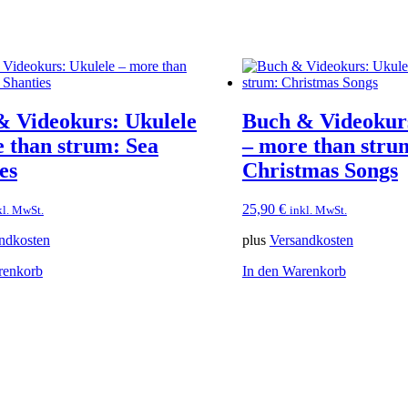
& Videokurs: Ukulele
Buch & Videokurs
 than strum: Sea
– more than stru
es
Christmas Songs
25,90
€
kl. MwSt.
inkl. MwSt.
ndkosten
plus
Versandkosten
renkorb
In den Warenkorb