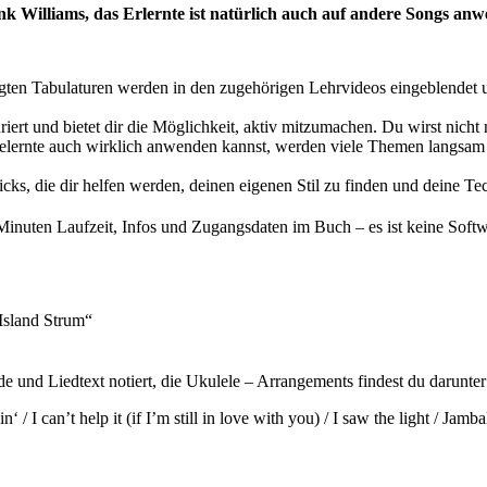
 Williams, das Erlernte ist natürlich auch auf andere Songs anw
gten Tabulaturen werden in den zugehörigen Lehrvideos eingeblendet 
turiert und bietet dir die Möglichkeit, aktiv mitzumachen. Du wirst nich
elernte auch wirklich anwenden kannst, werden viele Themen langsam u
icks, die dir helfen werden, deinen eigenen Stil zu finden und deine T
inuten Laufzeit, Infos und Zugangsdaten im Buch – es ist keine Softwar
Island Strum“
de und Liedtext notiert, die Ukulele – Arrangements findest du darunte
 / I can’t help it (if I’m still in love with you) / I saw the light / Ja