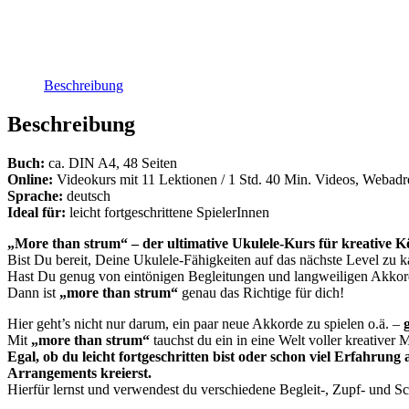
Beschreibung
Beschreibung
Buch:
ca. DIN A4, 48 Seiten
Online:
Videokurs mit 11 Lektionen / 1 Std. 40 Min. Videos, Webad
Sprache:
deutsch
Ideal für:
leicht fortgeschrittene SpielerInnen
„More than strum“ – der ultimative Ukulele-Kurs für kreative K
Bist Du bereit, Deine Ukulele-Fähigkeiten auf das nächste Level zu k
Hast Du genug von eintönigen Begleitungen und langweiligen Akko
Dann ist
„more than strum“
genau das Richtige für dich!
Hier geht’s nicht nur darum, ein paar neue Akkorde zu spielen o.ä. –
Mit
„more than strum“
tauchst du ein in eine Welt voller kreativer 
Egal, ob du leicht fortgeschritten bist oder schon viel Erfahrung
Arrangements kreierst.
Hierfür lernst und verwendest du verschiedene Begleit-, Zupf- und Sc