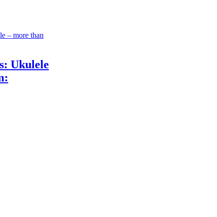
: Ukulele
m: