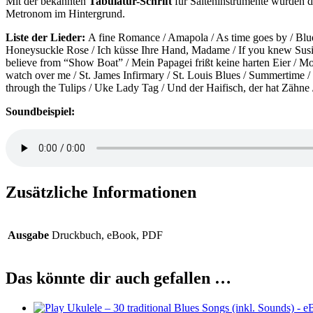
Mit der bekannten
Tabulatur-Schrift
für Saiteninstrumente wurden di
Metronom im Hintergrund.
Liste der Lieder:
A fine Romance / Amapola / As time goes by / Blue
Honeysuckle Rose / Ich küsse Ihre Hand, Madame / If you knew Susie, 
believe from “Show Boat” / Mein Papagei frißt keine harten Eier /
watch over me / St. James Infirmary / St. Louis Blues / Summertime 
through the Tulips / Uke Lady Tag / Und der Haifisch, der hat Zähne
Soundbeispiel:
Zusätzliche Informationen
Ausgabe
Druckbuch, eBook, PDF
Das könnte dir auch gefallen …