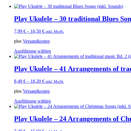
Play Ukulele – 30 traditional Blues Son
7,99
€
–
16,50
€
inkl. MwSt.
plus
Versandkosten
Dieses
Ausführung wählen
Produkt
weist
mehrere
Play Ukulele – 41 Arrangements of trad
Varianten
auf.
8,49
€
–
18,20
€
inkl. MwSt.
Die
Optionen
plus
Versandkosten
können
auf
Dieses
Ausführung wählen
der
Produkt
Produktseite
weist
gewählt
mehrere
Play Ukulele – 24 Arrangements of Chr
werden
Varianten
auf.