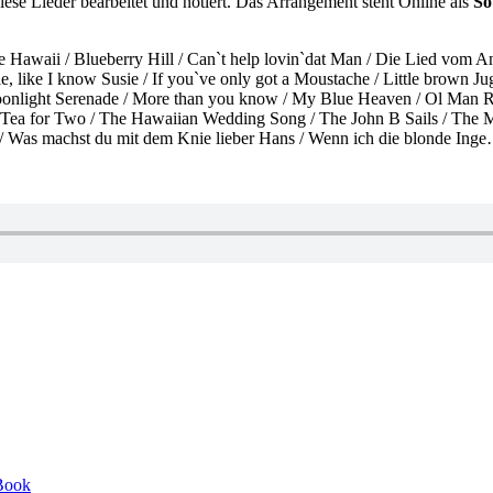
ese Lieder bearbeitet und notiert. Das Arrangement steht Online als
So
 Hawaii / Blueberry Hill / Can`t help lovin`dat Man / Die Lied vom An
like I know Susie / If you`ve only got a Moustache / Little brown Jug 
 Moonlight Serenade / More than you know / My Blue Heaven / Ol Man R
/ Tea for Two / The Hawaiian Wedding Song / The John B Sails / The M
 / Was machst du mit dem Knie lieber Hans / Wenn ich die blonde Inge