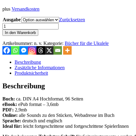
plus
Versandkosten
Ausgabe
Zurücksetzen
Play
Ukulele
In den Warenkorb
–
41
Artikelnummer:
n. v.
Kategorie:
Bücher für die Ukulele
Arrangements
of
Evergreens
Beschreibung
(inkl.
Zusätzliche Informationen
Sounds)
Produktsicherheit
Menge
Beschreibung
Buch:
ca. DIN A4 Hochformat, 96 Seiten
eBook:
ePub format – 3,6mb
PDF:
2,9mb
Online:
alle Sounds zu den Stücken, Webadresse im Buch
Sprache:
deutsch und englisch
Ideal für:
leicht fortgeschrittene und fortgeschrittene SpielerInnen