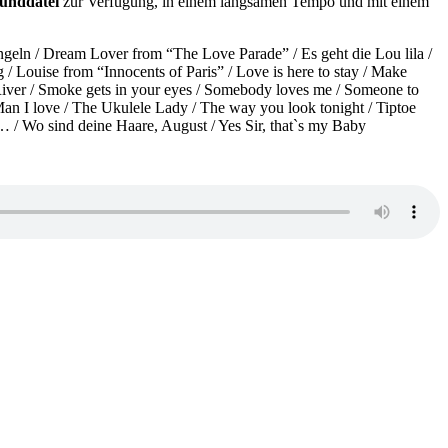
unddatei
zur Verfügung, in einem langsamen Tempo und mit einem
geln / Dream Lover from “The Love Parade” / Es geht die Lou lila /
/ Louise from “Innocents of Paris” / Love is here to stay / Make
iver / Smoke gets in your eyes / Somebody loves me / Someone to
an I love / The Ukulele Lady / The way you look tonight / Tiptoe
… / Wo sind deine Haare, August / Yes Sir, that`s my Baby