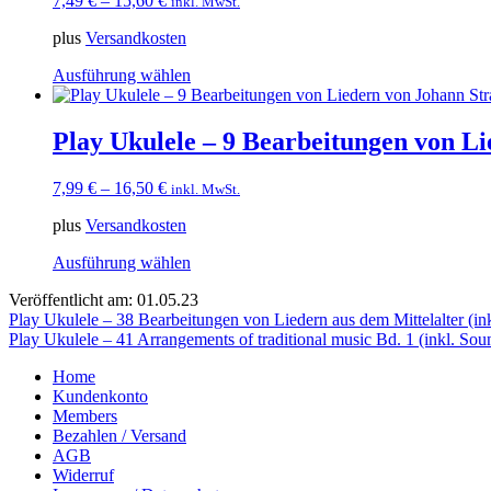
7,49
€
–
15,60
€
inkl. MwSt.
Die
Optionen
plus
Versandkosten
können
auf
Dieses
Ausführung wählen
der
Produkt
Produktseite
weist
gewählt
mehrere
Play Ukulele – 9 Bearbeitungen von L
werden
Varianten
auf.
7,99
€
–
16,50
€
inkl. MwSt.
Die
Optionen
plus
Versandkosten
können
auf
Dieses
Ausführung wählen
der
Produkt
Produktseite
Veröffentlicht am: 01.05.23
weist
gewählt
Beitragsnavigation
Play Ukulele – 38 Bearbeitungen von Liedern aus dem Mittelalter (in
mehrere
werden
Play Ukulele – 41 Arrangements of traditional music Bd. 1 (inkl. Sou
Varianten
auf.
Home
Die
Kundenkonto
Optionen
Members
können
Bezahlen / Versand
auf
AGB
der
Widerruf
Produktseite