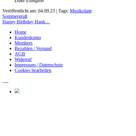
Duke Ellington
Veröffentlicht am: 04.09.23 | Tags:
Musikzitate
Beitragsnavigation
Sommergruß
Happy Birthday Hank…
Home
Kundenkonto
Members
Bezahlen / Versand
AGB
Widerruf
Impressum / Datenschutz
Cookies bearbeiten