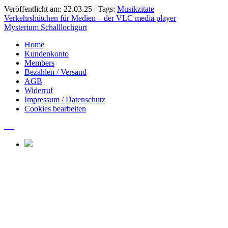
Veröffentlicht am: 22.03.25 | Tags:
Musikzitate
Beitragsnavigation
Verkehrshütchen für Medien – der VLC media player
Mysterium Schalllochgurt
Home
Kundenkonto
Members
Bezahlen / Versand
AGB
Widerruf
Impressum / Datenschutz
Cookies bearbeiten