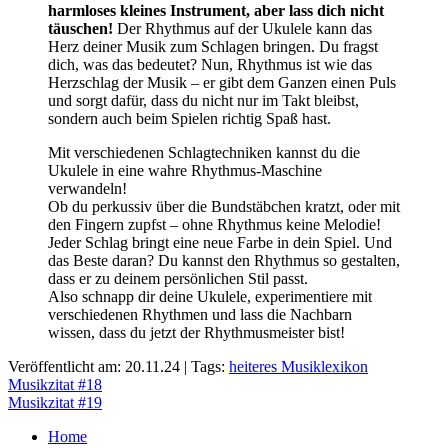
harmloses kleines Instrument, aber lass dich nicht
täuschen!
Der Rhythmus auf der Ukulele kann das
Herz deiner Musik zum Schlagen bringen. Du fragst
dich, was das bedeutet? Nun, Rhythmus ist wie das
Herzschlag der Musik – er gibt dem Ganzen einen Puls
und sorgt dafür, dass du nicht nur im Takt bleibst,
sondern auch beim Spielen richtig Spaß hast.
Mit verschiedenen Schlagtechniken kannst du die
Ukulele in eine wahre Rhythmus-Maschine
verwandeln!
Ob du perkussiv über die Bundstäbchen kratzt, oder mit
den Fingern zupfst – ohne Rhythmus keine Melodie!
Jeder Schlag bringt eine neue Farbe in dein Spiel. Und
das Beste daran? Du kannst den Rhythmus so gestalten,
dass er zu deinem persönlichen Stil passt.
Also schnapp dir deine Ukulele, experimentiere mit
verschiedenen Rhythmen und lass die Nachbarn
wissen, dass du jetzt der Rhythmusmeister bist!
Veröffentlicht am: 20.11.24 | Tags:
heiteres Musiklexikon
Beitragsnavigation
Musikzitat #18
Musikzitat #19
Home