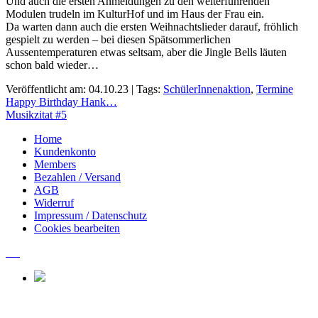
Und auch die ersten Anmeldungen zu den weiterführenden
Modulen trudeln im KulturHof und im Haus der Frau ein.
Da warten dann auch die ersten Weihnachtslieder darauf, fröhlich
gespielt zu werden – bei diesen Spätsommerlichen
Aussentemperaturen etwas seltsam, aber die Jingle Bells läuten
schon bald wieder…
Veröffentlicht am: 04.10.23 | Tags:
SchülerInnenaktion
,
Termine
Beitragsnavigation
Happy Birthday Hank…
Musikzitat #5
Home
Kundenkonto
Members
Bezahlen / Versand
AGB
Widerruf
Impressum / Datenschutz
Cookies bearbeiten