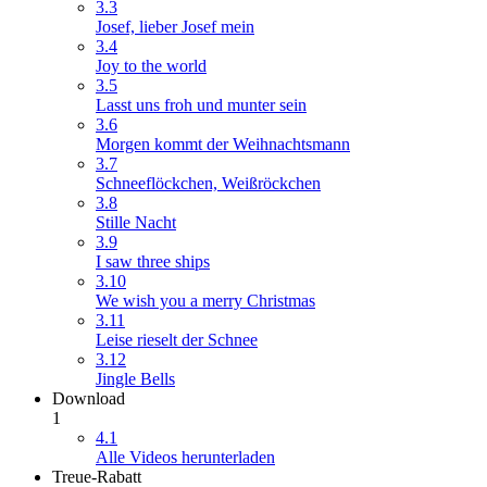
3.3
Josef, lieber Josef mein
3.4
Joy to the world
3.5
Lasst uns froh und munter sein
3.6
Morgen kommt der Weihnachtsmann
3.7
Schneeflöckchen, Weißröckchen
3.8
Stille Nacht
3.9
I saw three ships
3.10
We wish you a merry Christmas
3.11
Leise rieselt der Schnee
3.12
Jingle Bells
Download
1
4.1
Alle Videos herunterladen
Treue-Rabatt